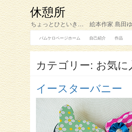
コ
ン
休憩所
テ
ン
ちょっとひといき… 絵本作家 島田
ツ
へ
バムケロページホーム
自己紹介
作品
ス
キ
ッ
プ
カテゴリー: お気に
イースターバニー