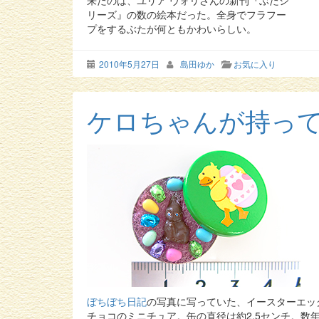
来たのは、ユリア ヴォリさんの新刊『ぶたシ
リーズ』の数の絵本だった。全身でフラフー
プをするぶたが何ともかわいらしい。
2010年5月27日
島田ゆか
お気に入り
ケロちゃんが持っ
ぼちぼち日記
の写真に写っていた、イースターエッ
チョコのミニチュア。缶の直径は約2.5センチ。数