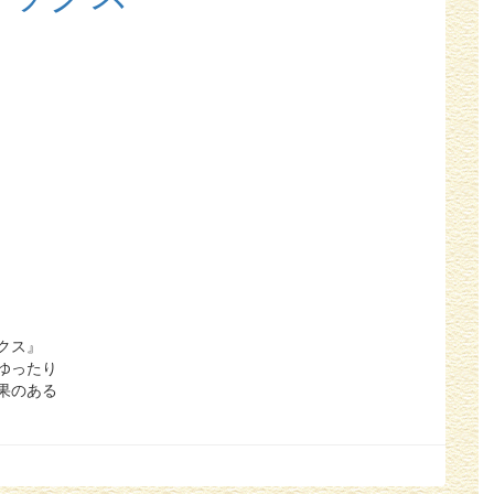
クス』
ゆったり
果のある