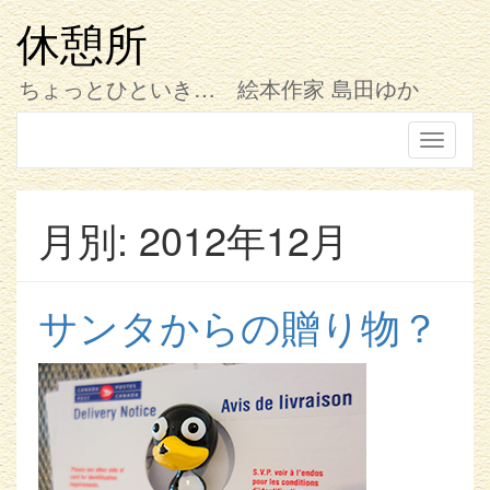
コ
ン
休憩所
テ
ン
ちょっとひといき… 絵本作家 島田ゆか
ツ
へ
ス
Toggle
キ
navigati
ッ
プ
月別: 2012年12月
サンタからの贈り物？