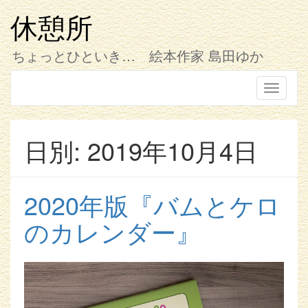
コ
ン
休憩所
テ
ン
ちょっとひといき… 絵本作家 島田ゆか
ツ
へ
ス
Toggle
キ
navigati
ッ
プ
日別: 2019年10月4日
2020年版『バムとケロ
のカレンダー』