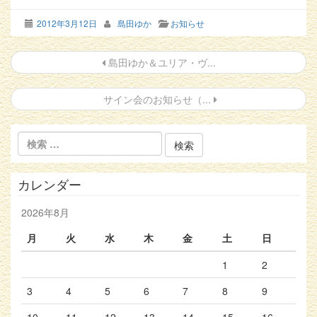
2012年3月12日
島田ゆか
お知らせ
投
島田ゆか＆ユリア・ヴ...
稿
サイン会のお知らせ（...
ナ
ビ
ゲ
ー
カレンダー
シ
2026年8月
ョ
月
火
水
木
金
土
日
ン
1
2
3
4
5
6
7
8
9