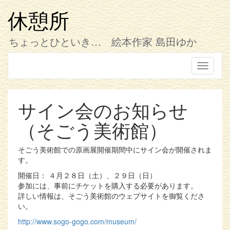
コ
ン
休憩所
テ
ン
ちょっとひといき… 絵本作家 島田ゆか
ツ
へ
ス
Toggle
キ
navigati
ッ
プ
サイン会のお知らせ
（そごう美術館）
そごう美術館での原画展開催期間中にサイン会が開催されま
す。
開催日： ４月２８日（土）、２９日（日）
参加には、事前にチケットを購入する必要があります。
詳しい情報は、そごう美術館のウェブサイトを御覧くださ
い。
http://www.sogo-gogo.com/museum/