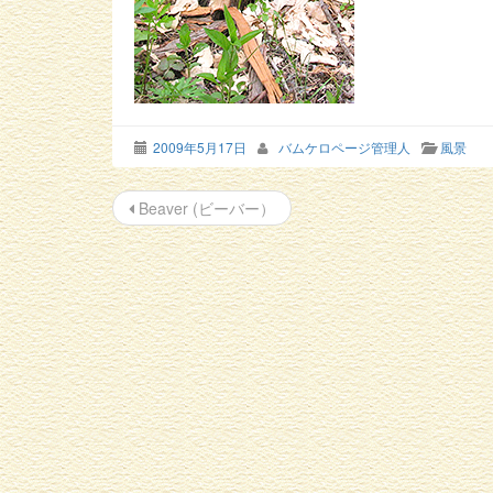
2009年5月17日
バムケロページ管理人
風景
投
Beaver (ビーバー）
稿
ナ
ビ
ゲ
ー
シ
ョ