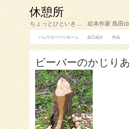
コ
ン
休憩所
テ
ン
ちょっとひといき… 絵本作家 島田
ツ
へ
バムケロページホーム
自己紹介
作品
ス
キ
ッ
プ
ビーバーのかじり