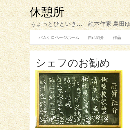
コ
ン
休憩所
テ
ン
ちょっとひといき… 絵本作家 島田
ツ
へ
バムケロページホーム
自己紹介
作品
ス
キ
ッ
プ
シェフのお勧め