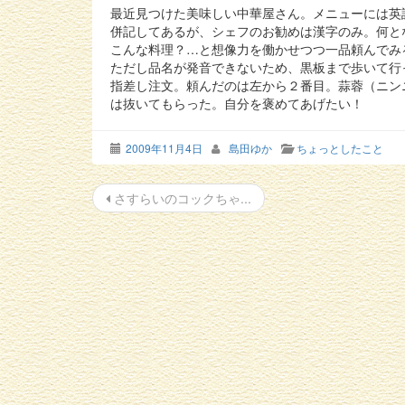
最近見つけた美味しい中華屋さん。メニューには英
併記してあるが、シェフのお勧めは漢字のみ。何と
こんな料理？…と想像力を働かせつつ一品頼んでみ
ただし品名が発音できないため、黒板まで歩いて行
指差し注文。頼んだのは左から２番目。蒜蓉（ニン
は抜いてもらった。自分を褒めてあげたい！
2009年11月4日
島田ゆか
ちょっとしたこと
投
さすらいのコックちゃ...
稿
ナ
ビ
ゲ
ー
シ