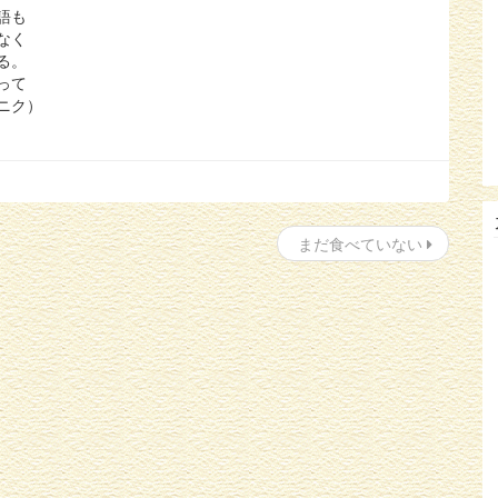
語も
なく
る。
って
ニク）
まだ食べていない